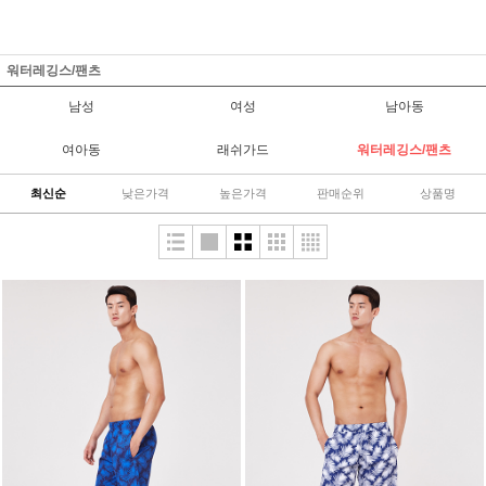
워터레깅스/팬츠
남성
여성
남아동
여아동
래쉬가드
워터레깅스/팬츠
최신순
낮은가격
높은가격
판매순위
상품명