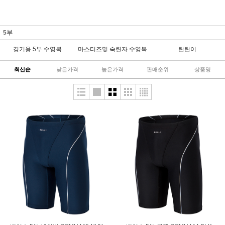
5부
경기용 5부 수영복
마스터즈및 숙련자 수영복
탄탄이
최신순
낮은가격
높은가격
판매순위
상품명