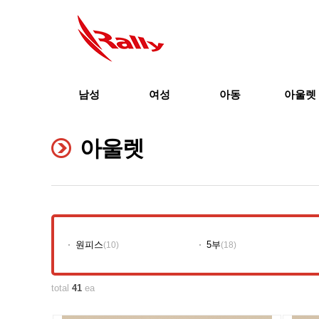
남성
여성
아동
아울렛
아울렛
원피스
5부
(10)
(18)
total
41
ea