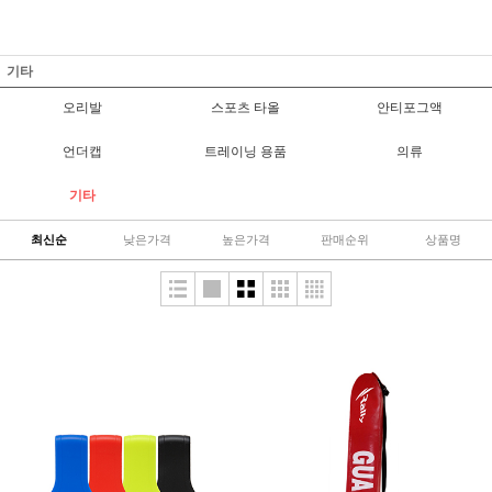
기타
오리발
스포츠 타올
안티포그액
언더캡
트레이닝 용품
의류
기타
최신순
낮은가격
높은가격
판매순위
상품명