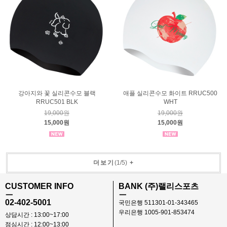
강아지와 꽃 실리콘수모 블랙
애플 실리콘수모 화이트 RRUC500
RRUC501 BLK
WHT
19,000원
19,000원
15,000원
15,000원
더보기
(
1
/
5
)
+
CUSTOMER INFO
BANK (주)랠리스포츠
ㅡ
ㅡ
02-402-5001
국민은행 511301-01-343465
우리은행 1005-901-853474
상담시간 : 13:00~17:00
점심시간 : 12:00~13:00