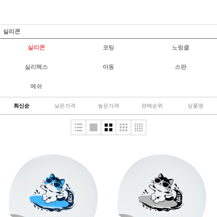
실리콘
실리콘
코팅
노링클
실리텍스
아동
스판
메쉬
최신순
낮은가격
높은가격
판매순위
상품명