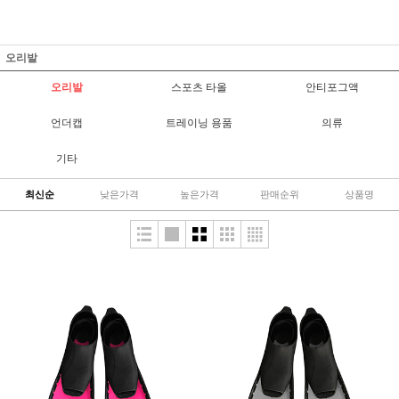
오리발
오리발
스포츠 타올
안티포그액
언더캡
트레이닝 용품
의류
기타
최신순
낮은가격
높은가격
판매순위
상품명