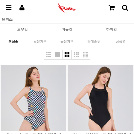
원피스
로우컷
미들컷
하이컷
최신순
낮은가격
높은가격
판매순위
상품명