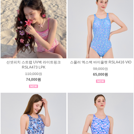
선셋피치 스트랩 UV백 라이트핑크
스몰러 엑스백 바이올렛 RSLA416 VIO
RSLA473 LPK
98,000원
110,000원
65,000원
74,000원