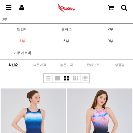
3부
탄탄이
원피스
2부
3부
5부
9부
아쿠아로빅
최신순
낮은가격
높은가격
판매순위
상품명