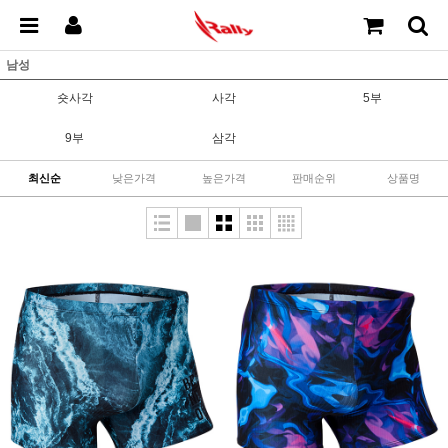
남성
숏사각
사각
5부
9부
삼각
최신순
낮은가격
높은가격
판매순위
상품명