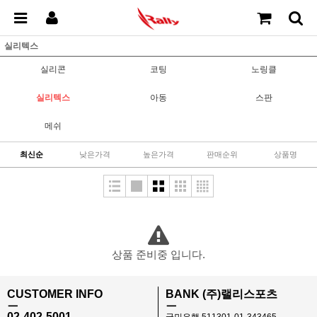
실리텍스
실리콘
코팅
노링클
실리텍스
아동
스판
메쉬
최신순
낮은가격
높은가격
판매순위
상품명
상품 준비중 입니다.
CUSTOMER INFO
BANK (주)랠리스포츠
ㅡ
ㅡ
02-402-5001