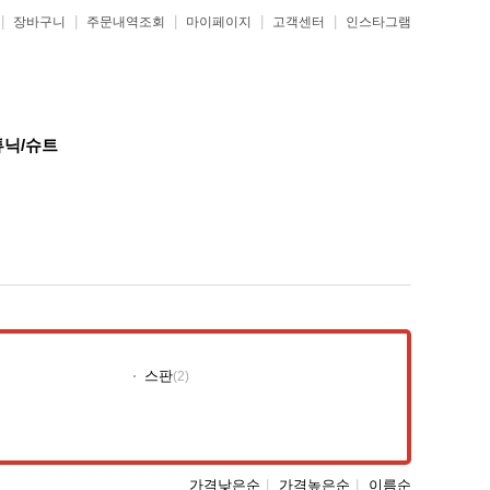
|
|
|
|
|
장바구니
주문내역조회
마이페이지
고객센터
인스타그램
튜닉/슈트
스판
(2)
가격낮은순
|
가격높은순
|
이름순