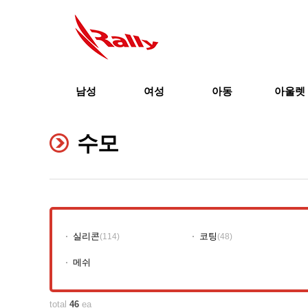
남성
여성
아동
아울렛
수모
실리콘
코팅
(114)
(48)
메쉬
total
46
ea