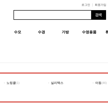
|
로그인
회원가입
수모
수경
가방
수영용품
노링클
실리텍스
아동
(1)
(46)