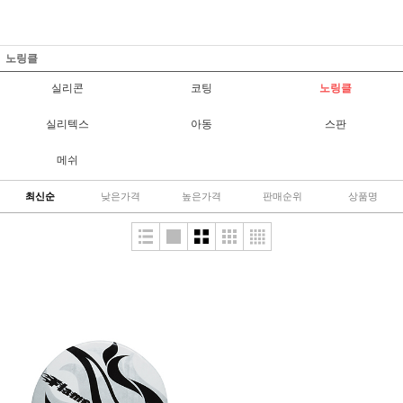
노링클
실리콘
코팅
노링클
실리텍스
아동
스판
메쉬
최신순
낮은가격
높은가격
판매순위
상품명