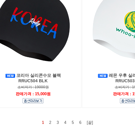
코리아 실리콘수모 블랙
레몬 우후 실
RRUC504 BLK
RRUC503
소비자가 : 19000원
소비자가 : 1
판매가격 : 15,000원
판매가격 : 1
1
2
3
4
5
6
[끝]