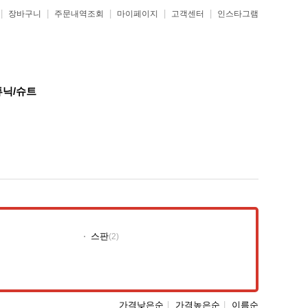
|
|
|
|
|
장바구니
주문내역조회
마이페이지
고객센터
인스타그램
튜닉/슈트
스판
(2)
가격낮은순
|
가격높은순
|
이름순