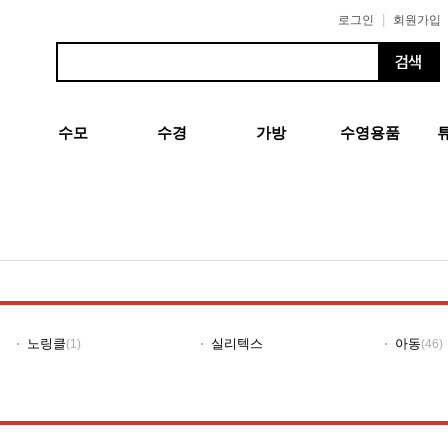
|
로그인
회원가입
수모
수경
가방
수영용품
노링클
실리텍스
아동
(1)
(46)