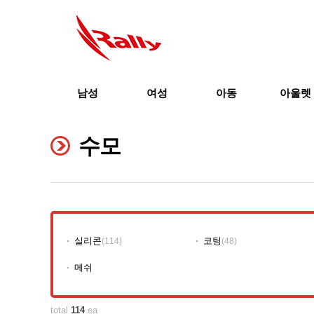
남성
여성
아동
아울렛
수모
실리콘
코팅
(114)
(48)
메쉬
total
114
ea