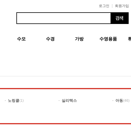
|
로그인
회원가입
수모
수경
가방
수영용품
노링클
실리텍스
아동
(1)
(46)