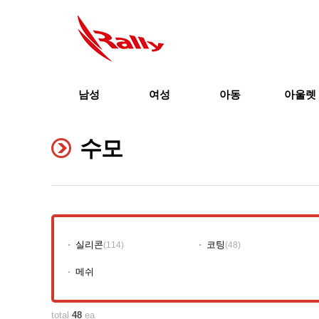
남성
여성
아동
아울렛
수모
실리콘
코팅
(114)
(48)
메쉬
total
48
ea