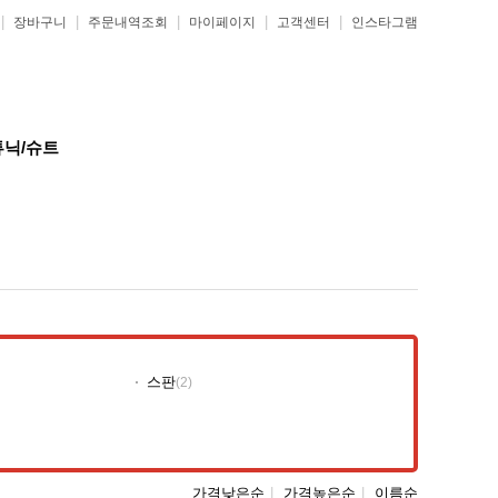
|
|
|
|
|
장바구니
주문내역조회
마이페이지
고객센터
인스타그램
튜닉/슈트
스판
(2)
가격낮은순
|
가격높은순
|
이름순