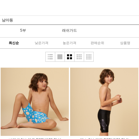
남아동
5부
래쉬가드
최신순
낮은가격
높은가격
판매순위
상품명