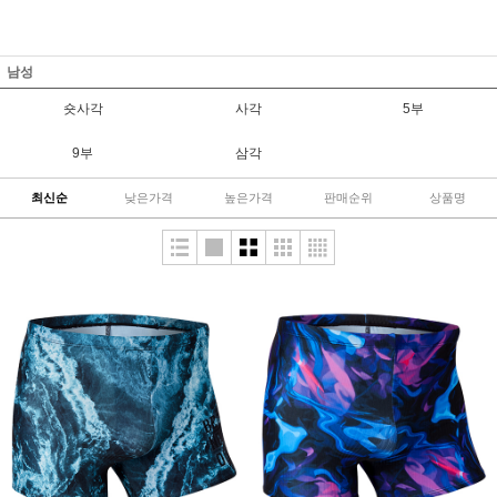
남성
숏사각
사각
5부
9부
삼각
최신순
낮은가격
높은가격
판매순위
상품명