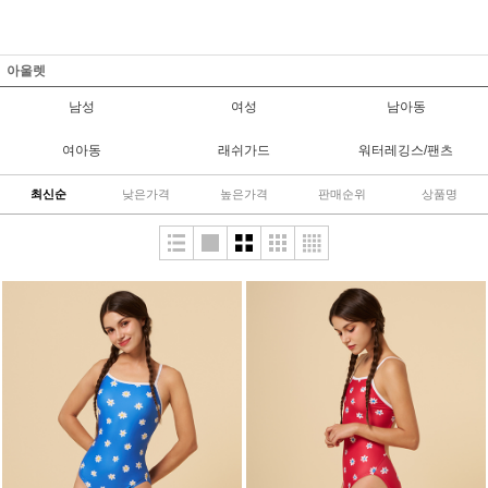
아울렛
남성
여성
남아동
여아동
래쉬가드
워터레깅스/팬츠
최신순
낮은가격
높은가격
판매순위
상품명