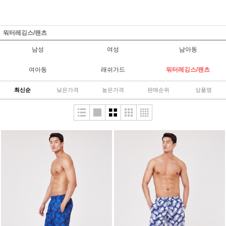
워터레깅스/팬츠
남성
여성
남아동
여아동
래쉬가드
워터레깅스/팬츠
최신순
낮은가격
높은가격
판매순위
상품명