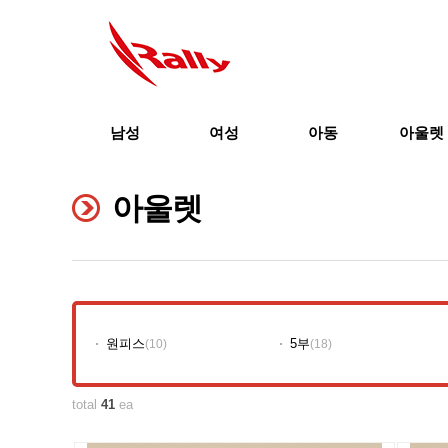
남성
여성
아동
아울렛
아울렛
원피스
5부
(10)
(18)
total
41
ea