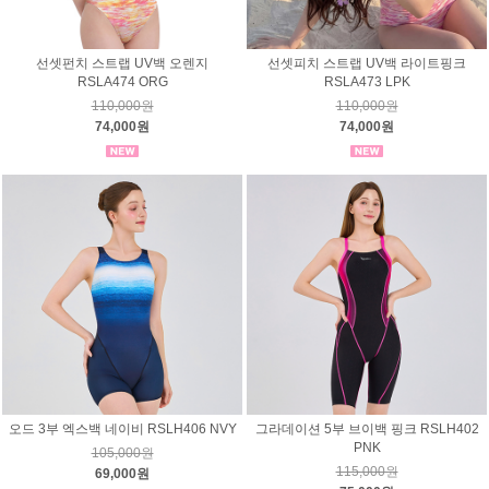
선셋펀치 스트랩 UV백 오렌지
선셋피치 스트랩 UV백 라이트핑크
RSLA474 ORG
RSLA473 LPK
110,000원
110,000원
74,000원
74,000원
오드 3부 엑스백 네이비 RSLH406 NVY
그라데이션 5부 브이백 핑크 RSLH402
PNK
105,000원
115,000원
69,000원