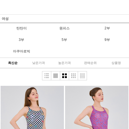
여성
탄탄이
원피스
2부
3부
5부
9부
아쿠아로빅
최신순
낮은가격
높은가격
판매순위
상품명