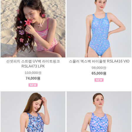
선셋피치 스트랩 UV백 라이트핑크
스몰러 엑스백 바이올렛 RSLA416 VIO
RSLA473 LPK
98,000원
110,000원
65,000원
74,000원