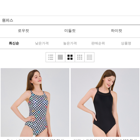
원피스
로우컷
미들컷
하이컷
최신순
낮은가격
높은가격
판매순위
상품명