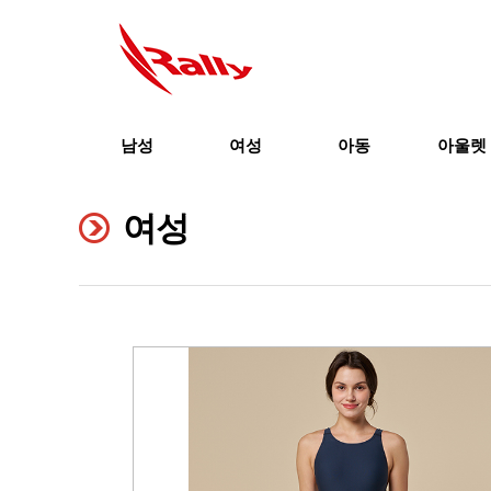
남성
여성
아동
아울렛
여성