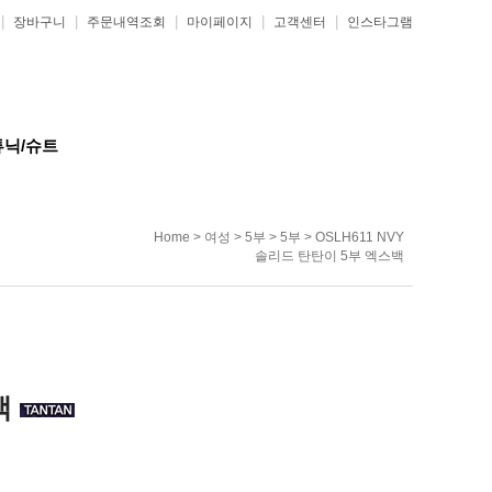
|
|
|
|
|
장바구니
주문내역조회
마이페이지
고객센터
인스타그램
튜닉/슈트
Home
>
여성
>
5부
>
5부
> OSLH611 NVY
솔리드 탄탄이 5부 엑스백
백