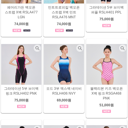
페어리가든 백오픈
민트트로피칼 백오픈
그라데이션 5부 브이백
스트랩 X백 RSLA477
스트랩 X백 민트
퍼플 RSLH401 PPL
LGN
RSLA476 MNT
75,000원
74,000원
74,000원
그라데이션 5부 브이백
오드 3부 엑스백 네이비
블랙리본 키즈 백오픈
핑크 RSLH402 PNK
RSLH406 NVY
X백 핑크 RSGA468
PNK
75,000원
69,000원
51,000원