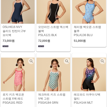
OSLH616 NVY
모던라인 스트랩 엑스백
체리잼 백오픈 스트랩
솔리드 탄탄이 2부
블랙
블루
브이백
PSLA121 BLK
PSLA136 BLU
73,000원
72,000원
51,000원
로지 키즈 백오픈
체크하트 키즈 스트랩
레오파드 아쿠아 U백
스트랩 X백 레드
V백 그린
멀티
PSGA181 RED
PSGA184 GRN
PSLH144 MLT