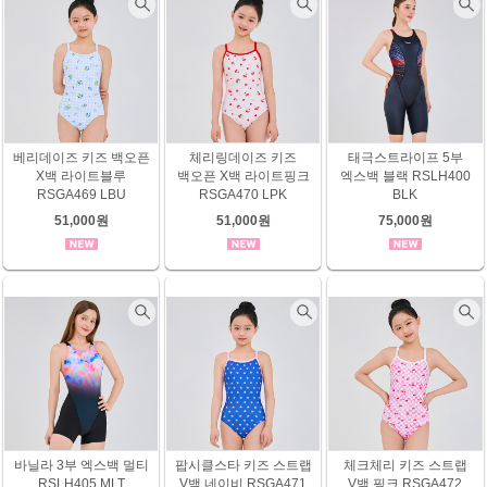
베리데이즈 키즈 백오픈
체리링데이즈 키즈
태극스트라이프 5부
X백 라이트블루
백오픈 X백 라이트핑크
엑스백 블랙 RSLH400
RSGA469 LBU
RSGA470 LPK
BLK
51,000원
51,000원
75,000원
바닐라 3부 엑스백 멀티
팝시클스타 키즈 스트랩
체크체리 키즈 스트랩
RSLH405 MLT
V백 네이비 RSGA471
V백 핑크 RSGA472