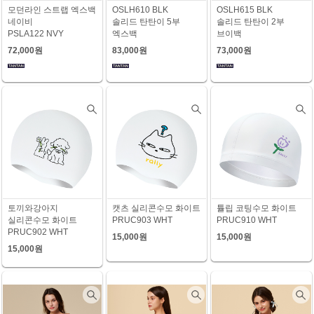
모던라인 스트랩 엑스백
OSLH610 BLK
OSLH615 BLK
네이비
솔리드 탄탄이 5부
솔리드 탄탄이 2부
PSLA122 NVY
엑스백
브이백
72,000원
83,000원
73,000원
토끼와강아지
캣츠 실리콘수모 화이트
튤립 코팅수모 화이트
실리콘수모 화이트
PRUC903 WHT
PRUC910 WHT
PRUC902 WHT
15,000원
15,000원
15,000원