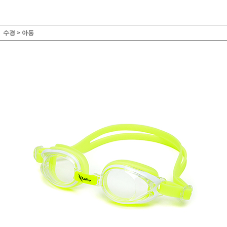
수경
>
아동