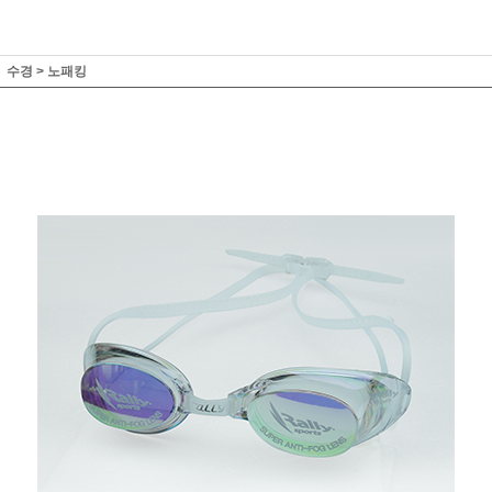
수경
>
노패킹