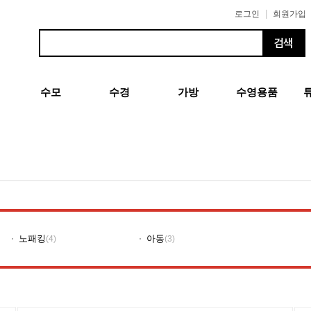
|
로그인
회원가입
수모
수경
가방
수영용품
노패킹
아동
(4)
(3)