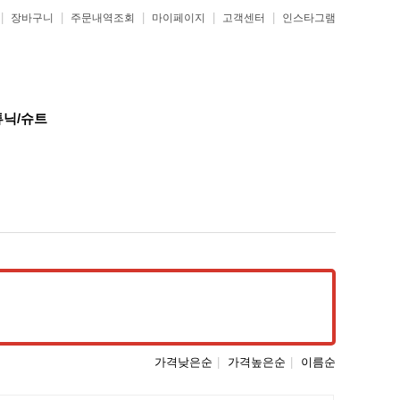
|
|
|
|
|
장바구니
주문내역조회
마이페이지
고객센터
인스타그램
튜닉/슈트
가격낮은순
|
가격높은순
|
이름순