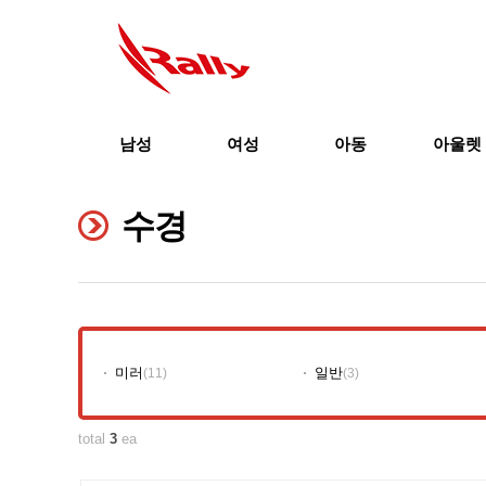
남성
여성
아동
아울렛
수경
미러
일반
(11)
(3)
total
3
ea