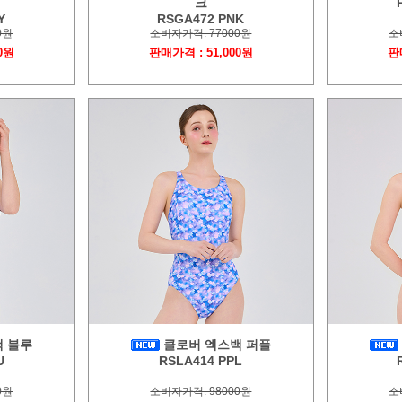
비
크
Y
RSGA472 PNK
0원
소비자가격: 77000원
소
0원
판매가격 : 51,000원
판
 블루
클로버 엑스백 퍼플
U
RSLA414 PPL
0원
소비자가격: 98000원
소