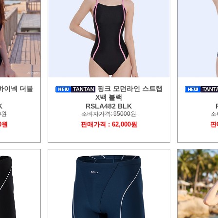
하이넥 더블
핑크 모던라인 스트랩
X백 블랙
K
RSLA482 BLK
0원
소비자가격: 95000원
소
0원
판매가격 : 62,000원
판