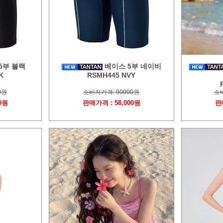
5부 블랙
베이스 5부 네이비
K
RSMH445 NVY
0원
소비자가격: 90000원
소비
0원
판매가격 : 58,000원
판