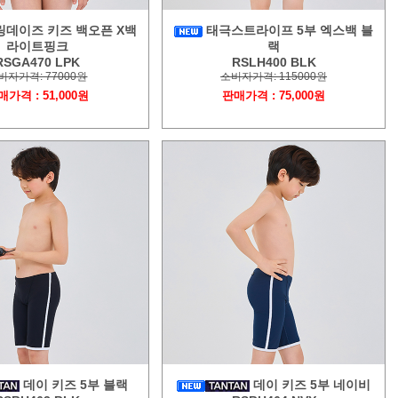
데이즈 키즈 백오픈 X백
태극스트라이프 5부 엑스백 블
라이트핑크
랙
RSGA470 LPK
RSLH400 BLK
비자가격: 77000원
소비자가격: 115000원
매가격 : 51,000원
판매가격 : 75,000원
데이 키즈 5부 블랙
데이 키즈 5부 네이비