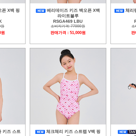
픈 X백 핑
베리데이즈 키즈 백오픈 X백
체리링
라이트블루
K
RSGA469 LBU
0원
소비자가격: 77000원
소
0원
판매가격 : 51,000원
판
 키즈 스트
체크체리 키즈 스트랩 V백 핑