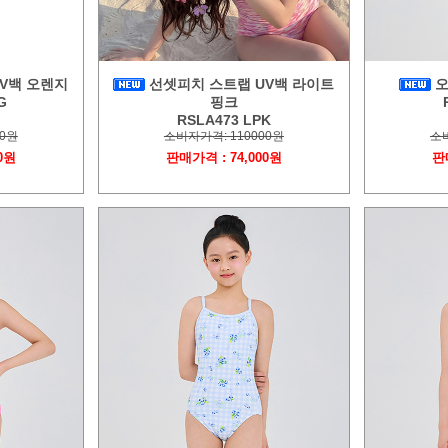
V백 오렌지
선셋피치 스트랩 UV백 라이트
오
G
핑크
RSLA473 LPK
00원
소비자가격: 110000원
소비
0원
판매가격 : 74,000원
판