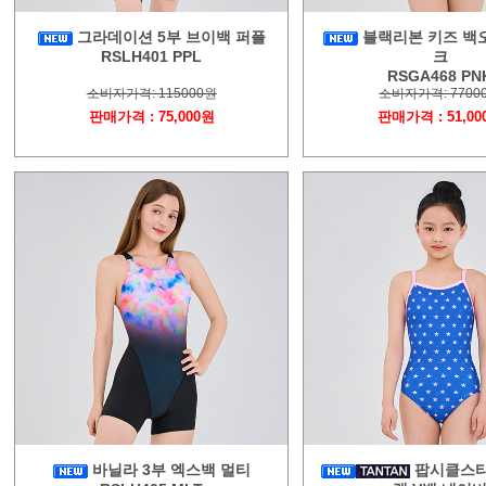
그라데이션 5부 브이백 퍼플
블랙리본 키즈 백오
RSLH401 PPL
크
RSGA468 PN
소비자가격: 115000원
소비자가격: 7700
판매가격 : 75,000원
판매가격 : 51,00
바닐라 3부 엑스백 멀티
팝시클스타