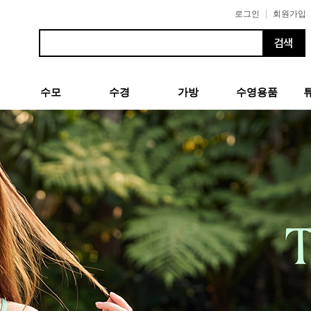
|
로그인
회원가입
수모
수경
가방
수영용품