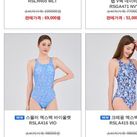
RSLH405 MLT
랩 V백 네이
RSGA471 NV
소비자가격: 105000원
소비자가격: 7700
판매가격 : 69,000원
판매가격 : 51,00
스몰러 엑스백 바이올렛
크레용 엑스백
RSLA416 VIO
RSLA415 BL
소비자가격: 98000원
소비자가격: 9800