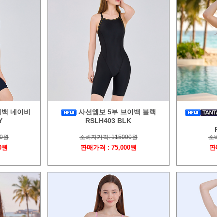
이백 네이비
사선엠보 5부 브이백 블랙
Y
RSLH403 BLK
00원
소비자가격: 115000원
소비
0원
판매가격 : 75,000원
판