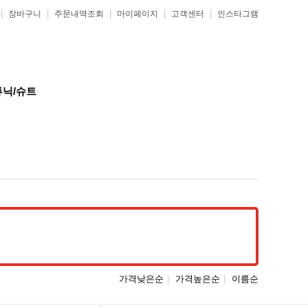
|
|
|
|
|
장바구니
주문내역조회
마이페이지
고객센터
인스타그램
튜닉/슈트
가격낮은순
|
가격높은순
|
이름순