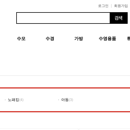
|
로그인
회원가입
수모
수경
가방
수영용품
노패킹
아동
(4)
(3)